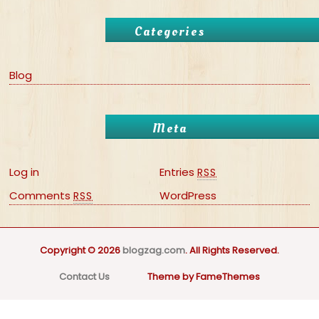
Categories
Blog
Meta
Log in
Entries
RSS
Comments
WordPress
RSS
Copyright © 2026
blogzag.com
. All Rights Reserved.
Contact Us
Theme by FameThemes