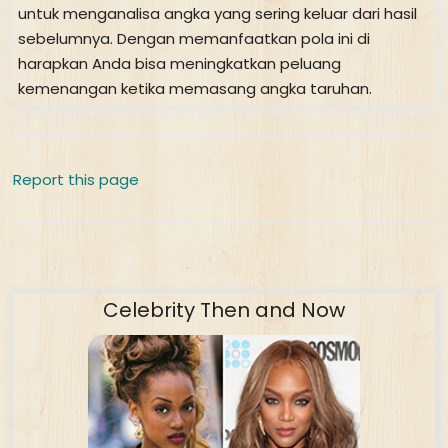
untuk menganalisa angka yang sering keluar dari hasil
sebelumnya. Dengan memanfaatkan pola ini di
harapkan Anda bisa meningkatkan peluang
kemenangan ketika memasang angka taruhan.
Report this page
Celebrity Then and Now