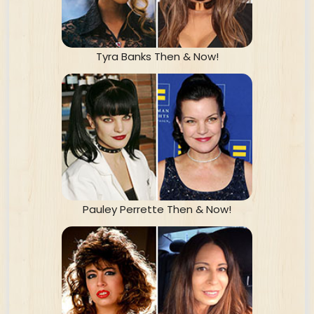
Tyra Banks Then & Now!
Pauley Perrette Then & Now!