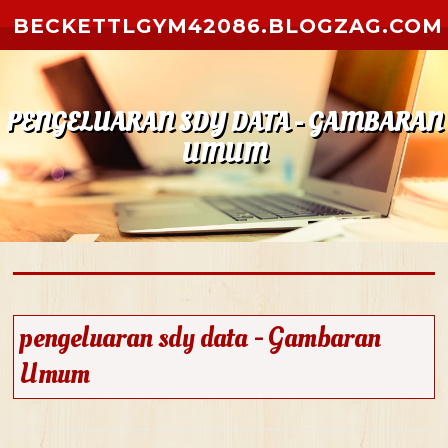
Skip to content
BECKETTLGYM42086.BLOGZAG.COM
PENGELUARAN SDY DATA - GAMBARAN
UMUM
pengeluaran sdy data - Gambaran
Umum